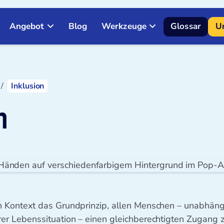
Angebot
Blog
Werkzeuge
Glossar
Un
Inklusion
n
en Kontext das Grundprinzip, allen Menschen – unabhängi
hrer Lebenssituation – einen gleichberechtigten Zugang z